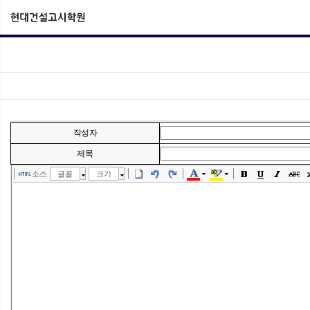
작성자
제목
소스
글꼴
크기