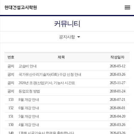
menu
커뮤니티
arrow_drop_down
공지사항
번호
제목
작성일자
공지
교습비 안내
2026-05-12
공지
국가유산수리기술자(45회) 수강 신청 안내
2026-03-26
공지
2026년 조경(산업)기사, 기능사 시간표
2025-11-27
공지
등업요청 방법
2018-01-24
153
8월 개강 안내
2026-07-21
152
6월 개강 안내
2026-06-01
151
5월 개강 안내
2026-04-20
150
4월 개강 안내
2026-03-26
149
138회 시공기술사 합격을 축하합니다.
2026-03-26