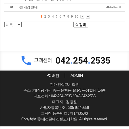
148
3월 개강 안내
2026-02-19
1
2
3
4
5
6
7
8
9
10
PC버전
ADMIN
현대건설고시학원
주소 : 대전광역시 중구 은행동 141-5 운성빌딩 3,4층
대표전화 : 042-254-2535 / 042-242-2535
대표자 : 김창원
사업자등록번호 : 305-92-46658
교육청 등록번호 : 제1가353호
Copyright ⓒ 대전현대건설고시학원. All rights reserved.