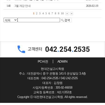
148
3월 개강 안내
2026-02-19
1
2
3
4
5
6
7
8
9
10
PC버전
ADMIN
현대건설고시학원
주소 : 대전광역시 중구 은행동 141-5 운성빌딩 3,4층
대표전화 : 042-254-2535 / 042-242-2535
대표자 : 김창원
사업자등록번호 : 305-92-46658
교육청 등록번호 : 제1가353호
Copyright ⓒ 대전현대건설고시학원. All rights reserved.