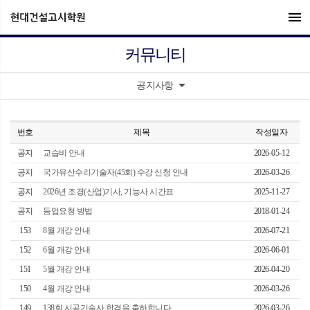
menu
커뮤니티
arrow_drop_down
공지사항
번호
제목
작성일자
공지
교습비 안내
2026-05-12
공지
국가유산수리기술자(45회) 수강 신청 안내
2026-03-26
공지
2026년 조경(산업)기사, 기능사 시간표
2025-11-27
공지
등업요청 방법
2018-01-24
153
8월 개강 안내
2026-07-21
152
6월 개강 안내
2026-06-01
151
5월 개강 안내
2026-04-20
150
4월 개강 안내
2026-03-26
149
138회 시공기술사 합격을 축하합니다.
2026-03-26