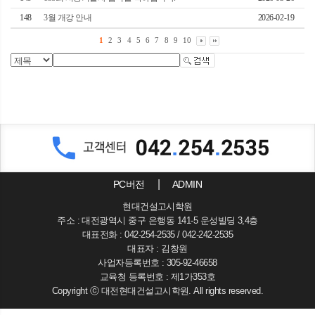
148
3월 개강 안내
2026-02-19
1
2
3
4
5
6
7
8
9
10
PC버전
ADMIN
현대건설고시학원
주소 : 대전광역시 중구 은행동 141-5 운성빌딩 3,4층
대표전화 : 042-254-2535 / 042-242-2535
대표자 : 김창원
사업자등록번호 : 305-92-46658
교육청 등록번호 : 제1가353호
Copyright ⓒ 대전현대건설고시학원. All rights reserved.