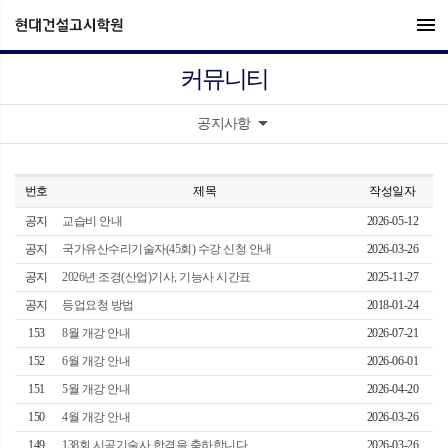
menu
커뮤니티
arrow_drop_down
공지사항
번호
제목
작성일자
공지
교습비 안내
2026-05-12
공지
국가유산수리기술자(45회) 수강 신청 안내
2026-03-26
공지
2026년 조경(산업)기사, 기능사 시간표
2025-11-27
공지
등업요청 방법
2018-01-24
153
8월 개강 안내
2026-07-21
152
6월 개강 안내
2026-06-01
151
5월 개강 안내
2026-04-20
150
4월 개강 안내
2026-03-26
149
138회 시공기술사 합격을 축하합니다.
2026-03-26