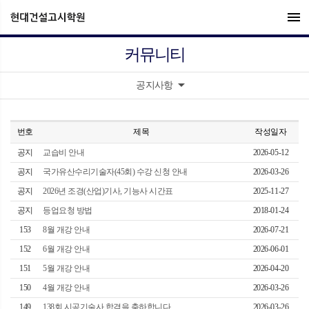
menu
커뮤니티
arrow_drop_down
공지사항
번호
제목
작성일자
공지
교습비 안내
2026-05-12
공지
국가유산수리기술자(45회) 수강 신청 안내
2026-03-26
공지
2026년 조경(산업)기사, 기능사 시간표
2025-11-27
공지
등업요청 방법
2018-01-24
153
8월 개강 안내
2026-07-21
152
6월 개강 안내
2026-06-01
151
5월 개강 안내
2026-04-20
150
4월 개강 안내
2026-03-26
149
138회 시공기술사 합격을 축하합니다.
2026-03-26