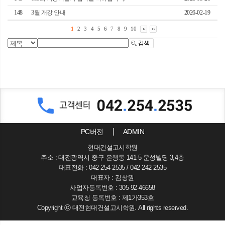
148
3월 개강 안내
2026-02-19
1
2
3
4
5
6
7
8
9
10
PC버전
ADMIN
현대건설고시학원
주소 : 대전광역시 중구 은행동 141-5 운성빌딩 3,4층
대표전화 : 042-254-2535 / 042-242-2535
대표자 : 김창원
사업자등록번호 : 305-92-46658
교육청 등록번호 : 제1가353호
Copyright ⓒ 대전현대건설고시학원. All rights reserved.