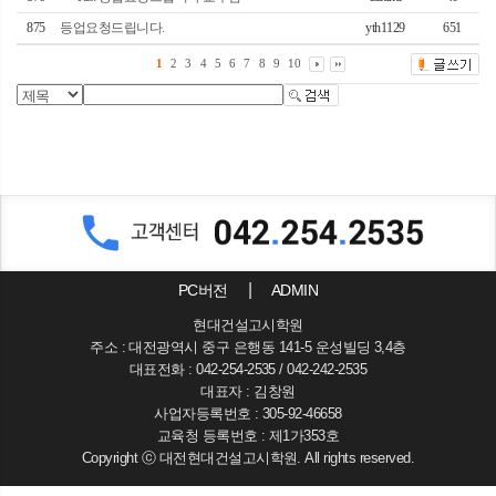
875
등업요청드립니다.
yth1129
651
1
2
3
4
5
6
7
8
9
10
PC버전
ADMIN
현대건설고시학원
주소 : 대전광역시 중구 은행동 141-5 운성빌딩 3,4층
대표전화 : 042-254-2535 / 042-242-2535
대표자 : 김창원
사업자등록번호 : 305-92-46658
교육청 등록번호 : 제1가353호
Copyright ⓒ 대전현대건설고시학원. All rights reserved.