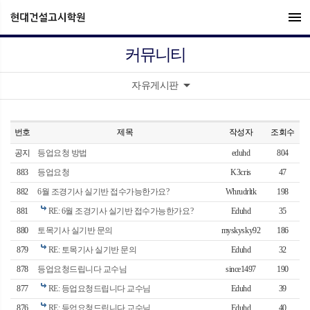
menu
커뮤니티
arrow_drop_down
자유게시판
번호
제목
작성자
조회수
공지
등업요청 방법
eduhd
804
883
등업요청
K3cris
47
882
6월 조경기사 실기반 접수가능한가요?
Whrudrltk
198
881
RE: 6월 조경기사 실기반 접수가능한가요?
Eduhd
35
880
토목기사 실기반 문의
myskysky92
186
879
RE: 토목기사 실기반 문의
Eduhd
32
878
등업요청드립니다 교수님
since1497
190
877
RE: 등업요청드립니다 교수님
Eduhd
39
876
RE: 등업요청드립니다 교수님
Eduhd
40